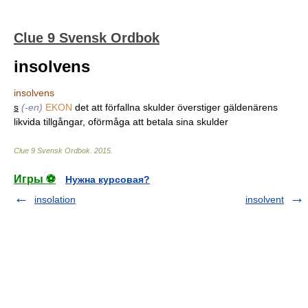
Clue 9 Svensk Ordbok
insolvens
insolvens
s
(-en)
EKON
det att förfallna skulder överstiger gäldenärens
likvida tillgångar, oförmåga att betala sina skulder
Clue 9 Svensk Ordbok
.
2015
.
Игры ⚽
Нужна курсовая?
insolation
insolvent