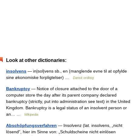
Look at other dictionaries:
insolvens
— in|sol|vens sb., en (manglende evne til at opfylde
sine økonomiske forpligtelser) …
Dansk ordbog
Bankruptcy
— Notice of closure attached to the door of a
computer store the day after its parent company declared
bankruptcy (strictly, put into administration see text) in the United
Kingdom. Bankruptcy is a legal status of an insolvent person or
an… …
Wikipedia
Abschöpfungsverfahren
— Insolvenz (lat. insolvens, „nicht
lösend“, hier im Sinne von: „Schuldscheine nicht einlösen